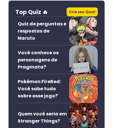
Top Quiz 🔥
Crie seu Quiz!
Quiz de perguntas e
respostas de
Naruto
Você conhece os
personagens de
Pragmata?
Pokémon FireRed:
Você sabe tudo
sobre esse jogo?
Quem você seria em
Stranger Things?