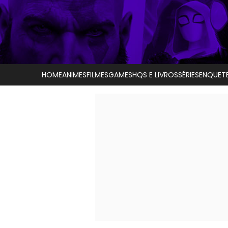
HOME
ANIMES
FILMES
GAMES
HQS E LIVROS
SÉRIES
ENQUET