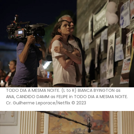
TODO DIA A MESMA NOITE. (L to R) BIANCA BYINGTON as
ANA, CANDIDO DAMM as FELIPE in TODO DIA A MESMA NOITE.
Cr. Guilherme Leporace/Netflix © 2023