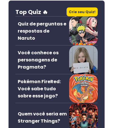
Top Quiz 🔥
Crie seu Quiz!
Quiz de perguntas e
respostas de
Naruto
Você conhece os
personagens de
Pragmata?
Pokémon FireRed:
Você sabe tudo
sobre esse jogo?
Quem você seria em
Stranger Things?