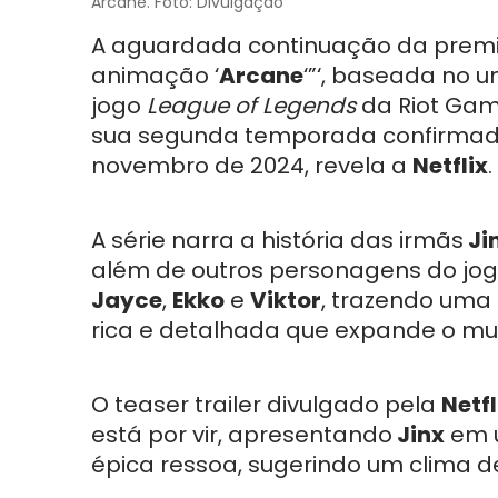
Arcane. Foto: Divulgação
A aguardada continuação da prem
animação ‘
Arcane
‘”‘, baseada no u
jogo
League of Legends
da Riot Gam
sua segunda temporada confirma
novembro de 2024, revela a
Netflix
.
A série narra a história das irmãs
Ji
além de outros personagens do jo
Jayce
,
Ekko
e
Viktor
, trazendo uma 
rica e detalhada que expande o m
O teaser trailer divulgado pela
Netfl
está por vir, apresentando
Jinx
em u
épica ressoa, sugerindo um clima de