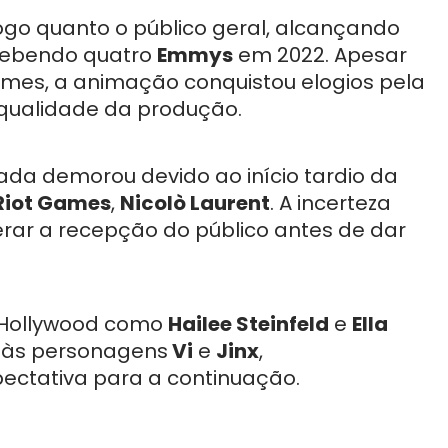
jogo quanto o público geral, alcançando
cebendo quatro
Emmys
em 2022. Apesar
Games, a animação conquistou elogios pela
 qualidade da produção.
a demorou devido ao início tardio da
Riot Games
,
Nicolò Laurent
. A incerteza
erar a recepção do público antes de dar
 Hollywood como
Hailee Steinfeld
e
Ella
 às personagens
Vi
e
Jinx
,
ectativa para a continuação.