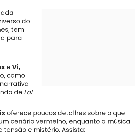
iada
niverso do
es, tem
da para
nx
e
Vi,
go, como
narrativa
undo de
LoL
.
ix
oferece poucos detalhes sobre o que
m cenário vermelho, enquanto a música
 tensão e mistério. Assista: