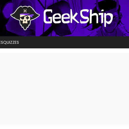
ES
QUIZZES