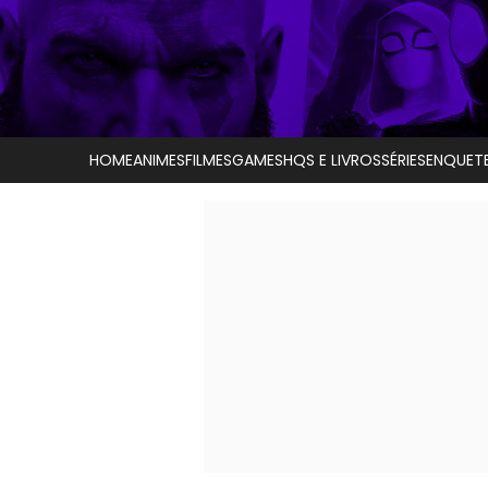
HOME
ANIMES
FILMES
GAMES
HQS E LIVROS
SÉRIES
ENQUET