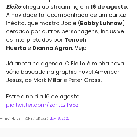
Eleito
chega ao streaming em
16 de agosto
.
A novidade foi acompanhada de um cartaz
inédito, que mostra Jodie (
Bobby Luhnow
)
cercado por outros personagens, inclusive
os interpretados por
Tenoch
Huerta
e
Dianna Agron
. Veja:
Já anota na agenda: O Eleito é minha nova
série baseada na graphic novel American
Jesus, de Mark Millar e Peter Gross.
Estreia no dia 16 de agosto.
pic.twitter.com/zcFtEzTs5z
— netflixbrasil (@NetflixBrasil)
May 18, 2023