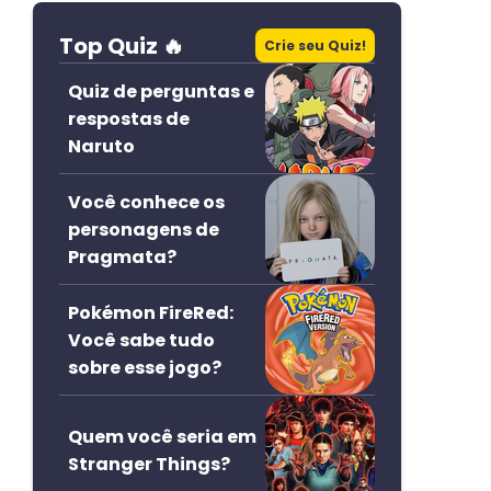
Top Quiz 🔥
Crie seu Quiz!
Quiz de perguntas e
respostas de
Naruto
Você conhece os
personagens de
Pragmata?
Pokémon FireRed:
Você sabe tudo
sobre esse jogo?
Quem você seria em
Stranger Things?