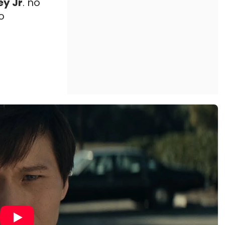
y Jr
. no
o