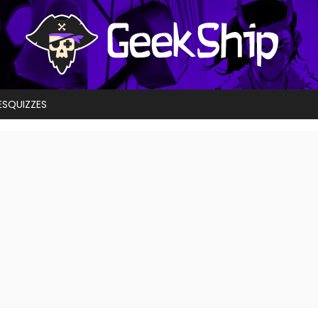
ES
QUIZZES