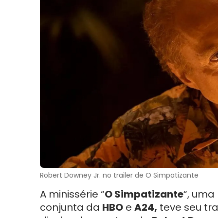
Robert Downey Jr. no trailer de O Simpatizante
A minissérie “
O Simpatizante
“, uma
conjunta da
HBO
e
A24,
teve seu tra