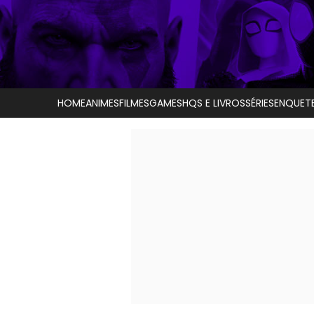
HOME
ANIMES
FILMES
GAMES
HQS E LIVROS
SÉRIES
ENQUET