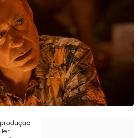
 produção
iler