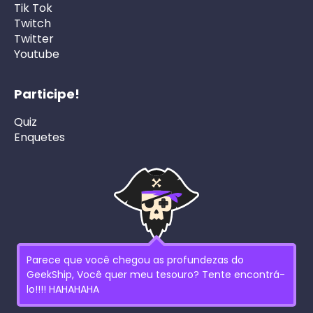
Tik Tok
Twitch
Twitter
Youtube
Participe!
Quiz
Enquetes
Parece que você chegou as profundezas do
GeekShip, Você quer meu tesouro? Tente encontrá-
lo!!!! HAHAHAHA