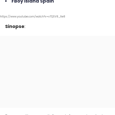
FBoy Island Spain
https://www.youtube.com/watch?v=v7QSV8_tle8
Sinopse
: