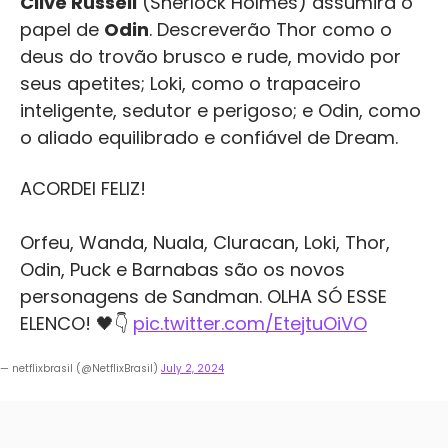
Clive Russell
(Sherlock Holmes) assumirá o
papel de
Odin
. Descreverão Thor como o
deus do trovão brusco e rude, movido por
seus apetites; Loki, como o trapaceiro
inteligente, sedutor e perigoso; e Odin, como
o aliado equilibrado e confiável de Dream.
ACORDEI FELIZ!
Orfeu, Wanda, Nuala, Cluracan, Loki, Thor,
Odin, Puck e Barnabas são os novos
personagens de Sandman. OLHA SÓ ESSE
ELENCO! 🖤👇
pic.twitter.com/EtejtuOiVO
— netflixbrasil (@NetflixBrasil)
July 2, 2024