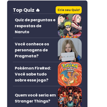
Top Quiz 🔥
Crie seu Quiz!
Quiz de perguntas e
respostas de
Naruto
Você conhece os
personagens de
Pragmata?
Pokémon FireRed:
Você sabe tudo
sobre esse jogo?
Quem você seria em
Stranger Things?