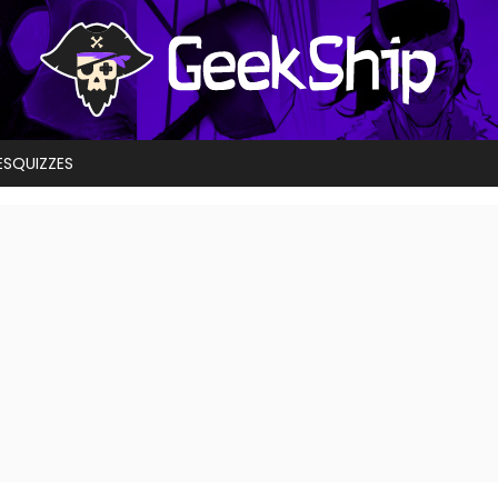
ES
QUIZZES