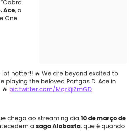
e “Cobra
. Ace
, o
de One
 lot hotter!! 🔥 We are beyond excited to
e playing the beloved Portgas D. Ace in
 🔥
pic.twitter.com/MqrKjiZmGD
que chega ao streaming dia
10 de março de
antecedem a
saga Alabasta
, que é quando