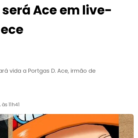
será Ace em live-
iece
ará vida a Portgas D. Ace, irmão de
às 11h41