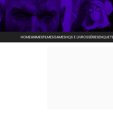
HOME
ANIMES
FILMES
GAMES
HQS E LIVROS
SÉRIES
ENQUET