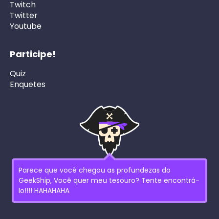
Twitch
Twitter
Youtube
Participe!
Quiz
Enquetes
Parece que você chegou as profundezas do
GeekShip, Você quer meu tesouro? Tente encontrá-
lo!!!! HAHAHAHA