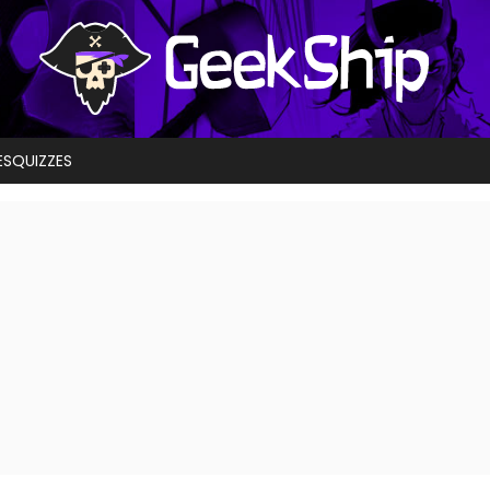
ES
QUIZZES