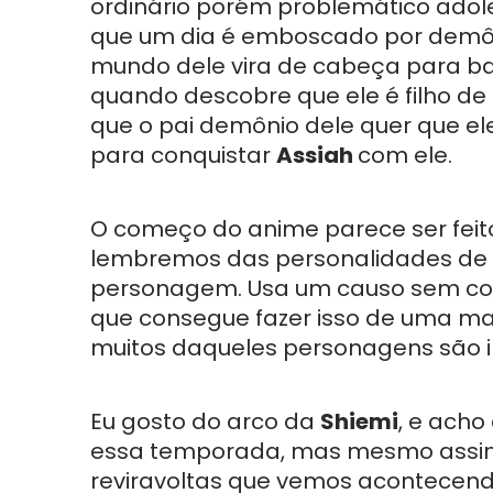
ordinário porém problemático adol
que um dia é emboscado por demôn
mundo dele vira de cabeça para ba
quando descobre que ele é filho de
que o pai demônio dele quer que el
para conquistar
Assiah
com ele.
O começo do anime parece ser feit
lembremos das personalidades de
personagem. Usa um causo sem cons
que consegue fazer isso de uma m
muitos daqueles personagens são in
Eu gosto do arco da
Shiemi
, e acho
essa temporada, mas mesmo assim
reviravoltas que vemos acontecen