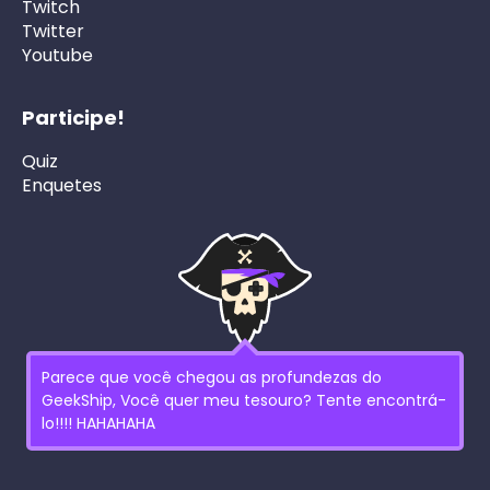
Twitch
Twitter
Youtube
Participe!
Quiz
Enquetes
Parece que você chegou as profundezas do
GeekShip, Você quer meu tesouro? Tente encontrá-
lo!!!! HAHAHAHA