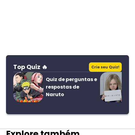
Top Quiz 🔥
Crie seu Quiz!
Quiz de perguntas e
respostas de
Naruto
Explore também