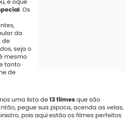
u, e oque
pecial
. Os
ntes,
pular da
a de
dos, seja o
até mesmo
e tanto
me de
imos uma lista de
13 filmes
que são
Então, pegue sua pipoca, acenda as velas,
nistro, pois aqui estão os filmes perfeitos