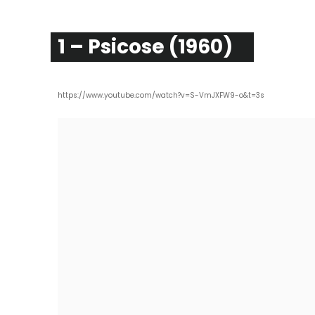
1 – Psicose (1960)
https://www.youtube.com/watch?v=S-VmJXFW9-o&t=3s