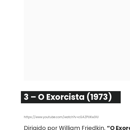
3 – O Exorcista (1973)
https://www.youtube.com/watch?v=cGAZPUKw3lU
Dirigido por William Friedkin,
“O Exor