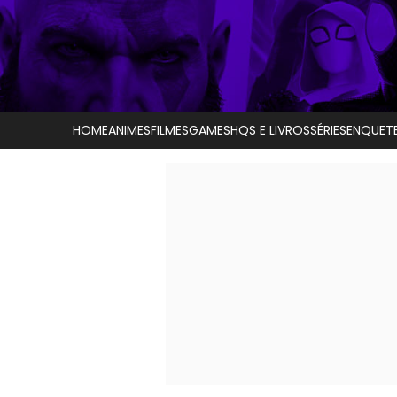
HOME
ANIMES
FILMES
GAMES
HQS E LIVROS
SÉRIES
ENQUET