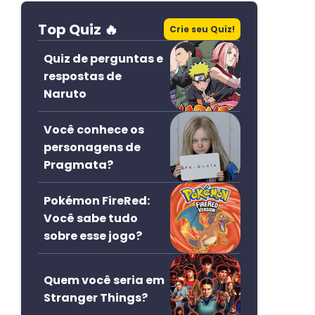
Top Quiz 🔥
Crie seu Quiz!
Quiz de perguntas e
respostas de
Naruto
Você conhece os
personagens de
Pragmata?
Pokémon FireRed:
Você sabe tudo
sobre esse jogo?
Quem você seria em
Stranger Things?