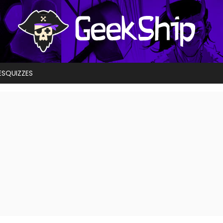
ES
QUIZZES