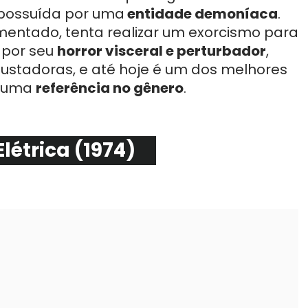
possuída por uma
entidade demoníaca
.
entado, tenta realizar um exorcismo para
o por seu
horror visceral e perturbador
,
stadoras, e até hoje é um dos melhores
o uma
referência no gênero
.
létrica (1974)