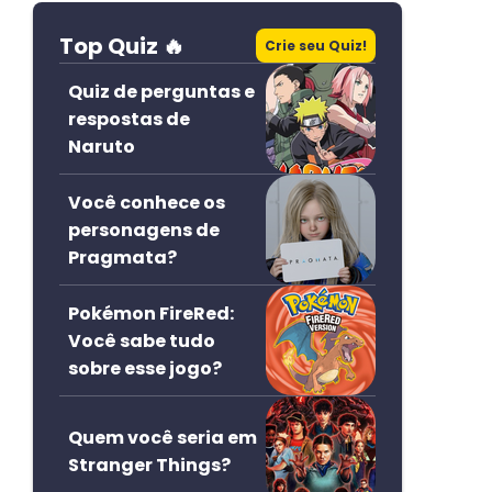
Top Quiz 🔥
Crie seu Quiz!
Quiz de perguntas e
respostas de
Naruto
Você conhece os
personagens de
Pragmata?
Pokémon FireRed:
Você sabe tudo
sobre esse jogo?
Quem você seria em
Stranger Things?