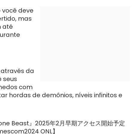
e você deve
rtido, mas
 até
urante
 através da
ê seus
 medos com
r hordas de demônios, níveis infinitos e
e Beast』2025年2月早期アクセス開始予定
scom2024 ONL】