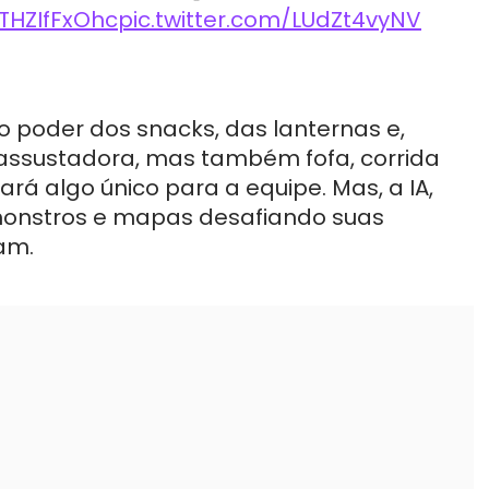
/THZIfFxOhc
pic.twitter.com/LUdZt4vyNV
o poder dos snacks, das lanternas e,
 assustadora, mas também fofa, corrida
ará algo único para a equipe. Mas, a IA,
o monstros e mapas desafiando suas
am.