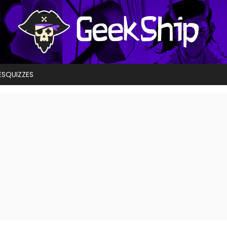
ES
QUIZZES