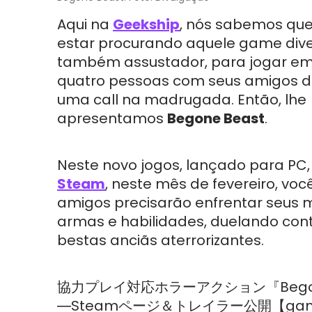
Aqui na
Geekship
, nós sabemos qu
estar procurando aquele game dive
também assustador, para jogar em
quatro pessoas com seus amigos d
uma call na madrugada. Então, lhe
apresentamos
Begone Beast
.
Neste novo jogos, lançado para PC,
Steam
, neste mês de fevereiro, voc
amigos precisarão enfrentar seus
armas e habilidades, duelando conta
bestas anciãs aterrorizantes.
協力プレイ対応ホラーアクション『Begon
―Steamページ＆トレイラー公開【game