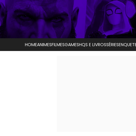
HOME
ANIMES
FILMES
GAMES
HQS E LIVROS
SÉRIES
ENQUET