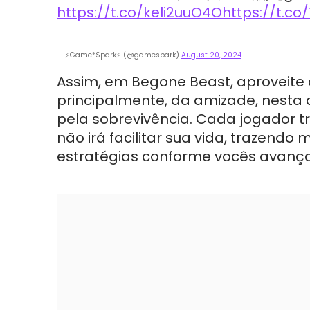
https://t.co/keli2uuO4O
https://t.co
— ⚡Game*Spark⚡ (@gamespark)
August 20, 2024
Assim, em Begone Beast, aproveite 
principalmente, da amizade, nesta
pela sobrevivência. Cada jogador tr
não irá facilitar sua vida, trazend
estratégias conforme vocês avanç