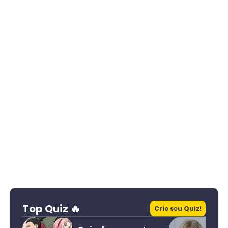
Top Quiz 🔥
Crie seu Quiz!