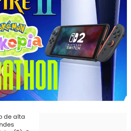
o de alta
andes