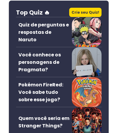
Top Quiz 🔥
Crie seu Quiz!
Quiz de perguntas e
respostas de
Naruto
Você conhece os
personagens de
Pragmata?
Pokémon FireRed:
Você sabe tudo
sobre esse jogo?
Quem você seria em
Stranger Things?