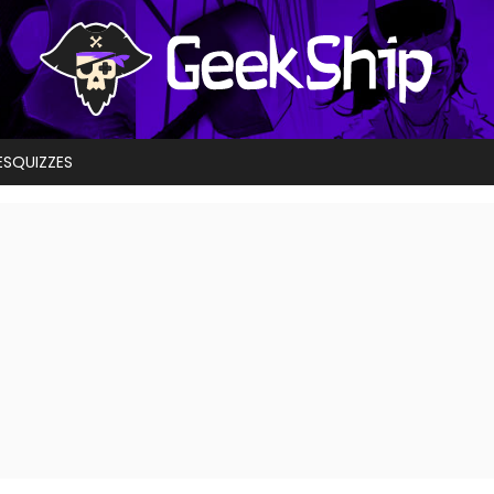
ES
QUIZZES