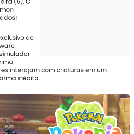
ira (5). O
kémon
dados!
xclusivo de
dware
 simulador
nimal
ores interajam com criaturas em um
orma inédita.