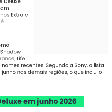
e Deluxe
icam
nos Extra e
 é
como
X Shadow
ance, Life
s nomes recentes. Segundo a Sony, a lista
 junho nas demais regiões, o que inclui o
 Deluxe em junho 2026