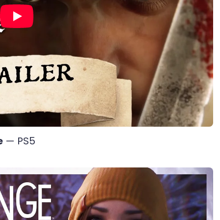
e
— PS5