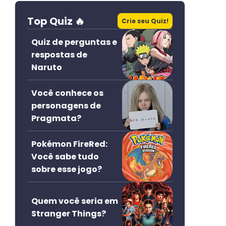
Top Quiz 🔥
Crie seu Quiz!
Quiz de perguntas e
respostas de
Naruto
Você conhece os
personagens de
Pragmata?
Pokémon FireRed:
Você sabe tudo
sobre esse jogo?
Quem você seria em
Stranger Things?