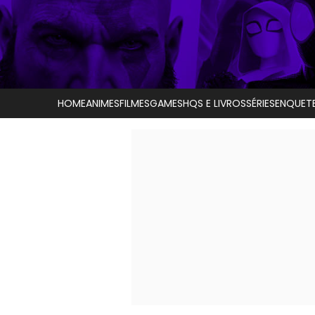
HOME
ANIMES
FILMES
GAMES
HQS E LIVROS
SÉRIES
ENQUET