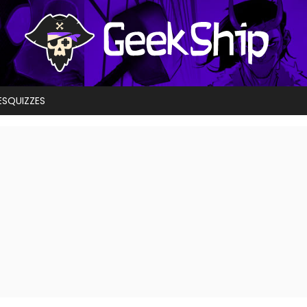
ES
QUIZZES