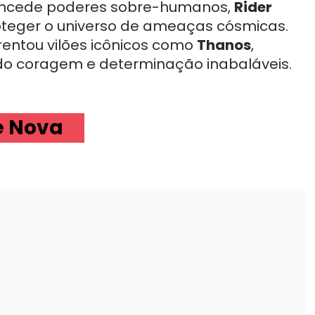
oncede poderes sobre-humanos,
Rider
eger o universo de ameaças cósmicas.
rentou vilões icônicos como
Thanos
,
do coragem e determinação inabaláveis.
e Nova