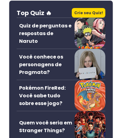
Top Quiz 🔥
Crie seu Quiz!
Quiz de perguntas e
respostas de
Naruto
Você conhece os
personagens de
Pragmata?
Pokémon FireRed:
Você sabe tudo
sobre esse jogo?
Quem você seria em
Stranger Things?