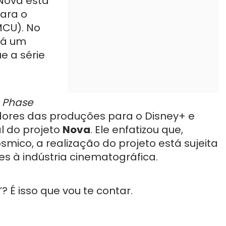
 Nova está
ara o
MCU). No
há um
e a série
t
Phase
idores das produções para o Disney+ e
l do projeto
Nova
. Ele enfatizou que,
mico, a realização do projeto está sujeita
tes à indústria cinematográfica.
? É isso que vou te contar.