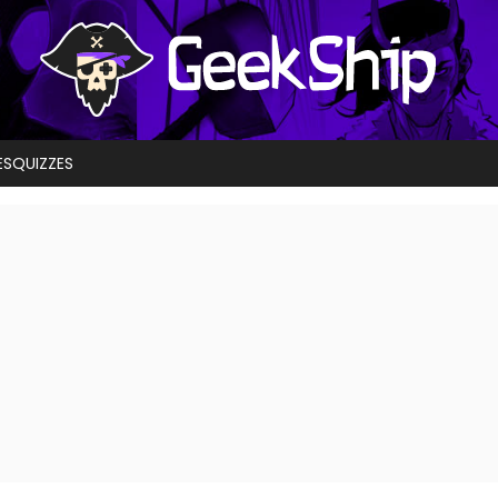
ES
QUIZZES