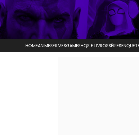
HOME
ANIMES
FILMES
GAMES
HQS E LIVROS
SÉRIES
ENQUET