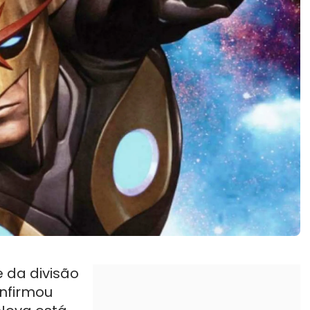
e da divisão
onfirmou