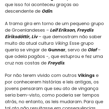
que isso foi aconteceu graças ao
descendente de
Odin
.
A trama gira em torno de um pequeno grupo
de Groenlandeses –
Leif Erikson, Freydís
Eiríksdóttir, Liv
– que demostram não saber
muito da atual cultura
Viking
. Esse grupo
queria se vingar de
Gunnar
, servo de
Olaf
–
que odeia pagãos -, que estuprou e fez uma
cruz nas costas de
Freydís
.
Por não terem vivido com outros
Vikings
e
por conhecerem histórias e leis antigas, os
jovens pensaram que seu ato de vingança
seria bem-visto, como poderia ser tempos
atrás, no entanto, as leis mudaram. Para que
tal ato não resultasse em consequências