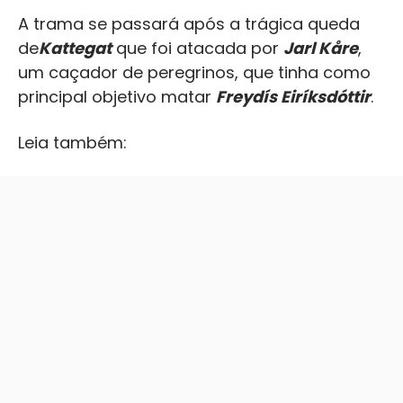
A trama se passará após a trágica queda
de
Kattegat
que foi atacada por
Jarl Kåre
,
um caçador de peregrinos, que tinha como
principal objetivo matar
Freydís Eiríksdóttir
.
Leia também: