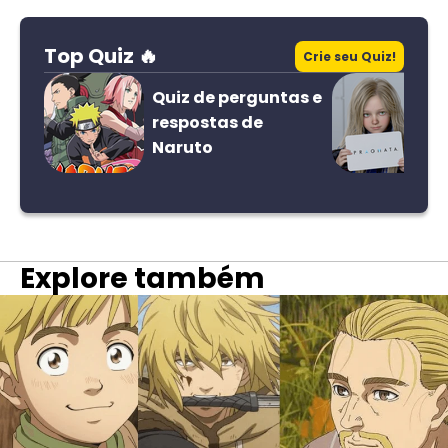
Top Quiz 🔥
Crie seu Quiz!
Quiz de perguntas e
respostas de
Naruto
Explore também