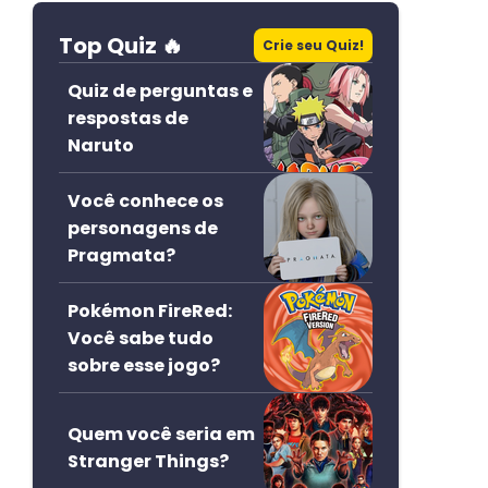
Top Quiz 🔥
Crie seu Quiz!
Quiz de perguntas e
respostas de
Naruto
Você conhece os
personagens de
Pragmata?
Pokémon FireRed:
Você sabe tudo
sobre esse jogo?
Quem você seria em
Stranger Things?