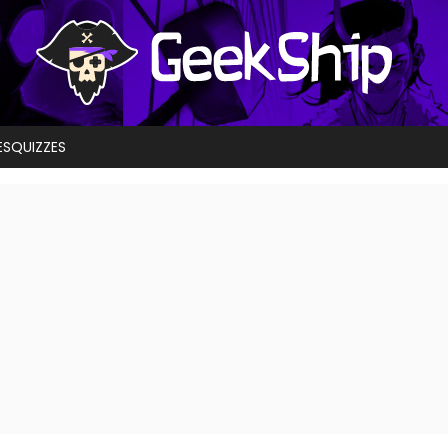
ES
QUIZZES