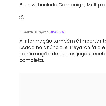
Both will include Campaign, Multipl
🫡
— Treyarch (@Treyarch)
June 17, 2026
A informação também é importante
usada no anúncio. A Treyarch fala e
confirmação de que os jogos rece
completa.