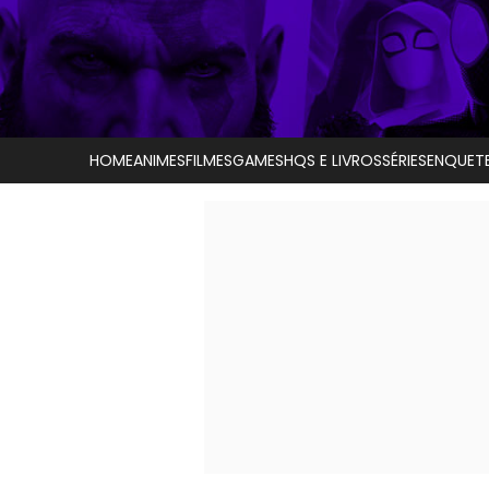
HOME
ANIMES
FILMES
GAMES
HQS E LIVROS
SÉRIES
ENQUET