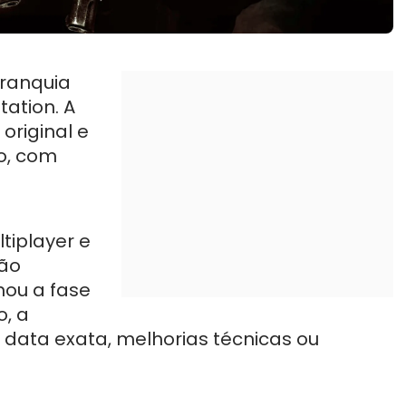
franquia
tation. A
original e
o, com
tiplayer e
ção
ou a fase
o, a
 data exata, melhorias técnicas ou